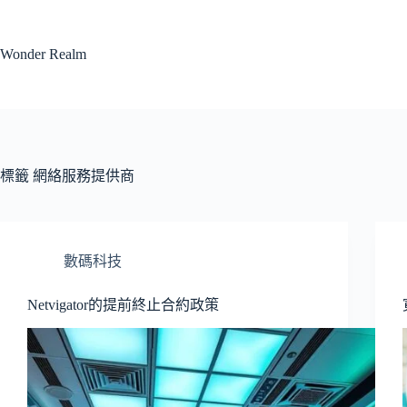
跳
至
Wonder Realm
主
要
內
容
標籤
網絡服務提供商
數碼科技
Netvigator的提前終止合約政策