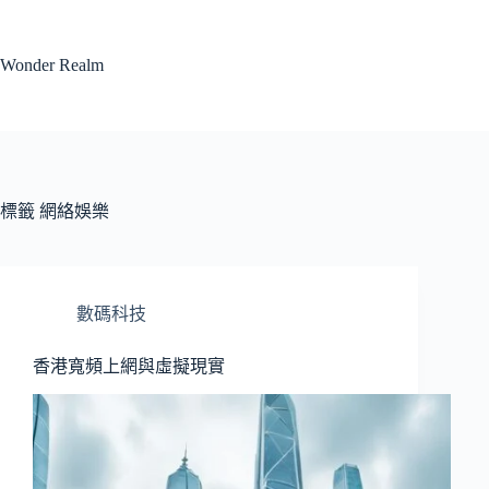
跳
至
Wonder Realm
主
要
內
容
標籤
網絡娛樂
數碼科技
香港寬頻上網與虛擬現實