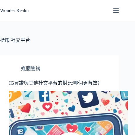
跳
Wonder Realm
至
主
要
內
容
標籤
社交平台
媒體營銷
IG買讚與其他社交平台的對比:哪個更有效?