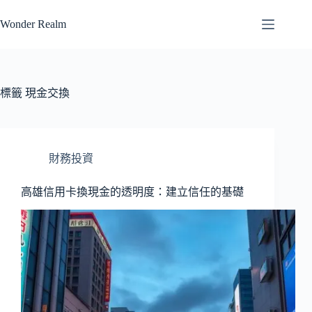
跳
Wonder Realm
至
主
要
內
容
標籤
現金交換
財務投資
高雄信用卡換現金的透明度：建立信任的基礎