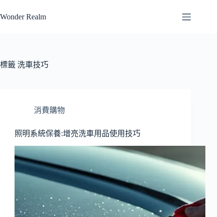
跳
Wonder Realm
至
主
要
內
容
標籤
洗車技巧
消費購物
照明系統保養:增亮洗車用品使用技巧