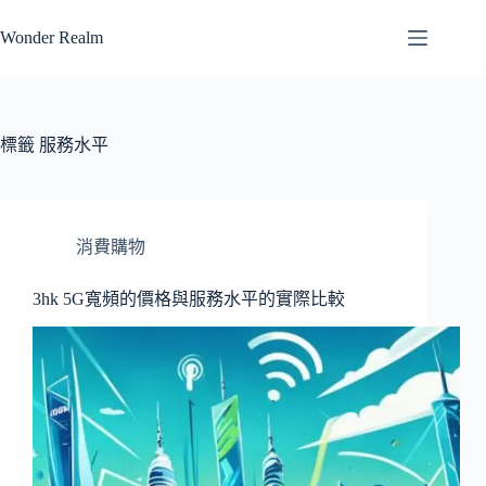
跳
Wonder Realm
至
主
要
內
容
標籤
服務水平
消費購物
3hk 5G寬頻的價格與服務水平的實際比較