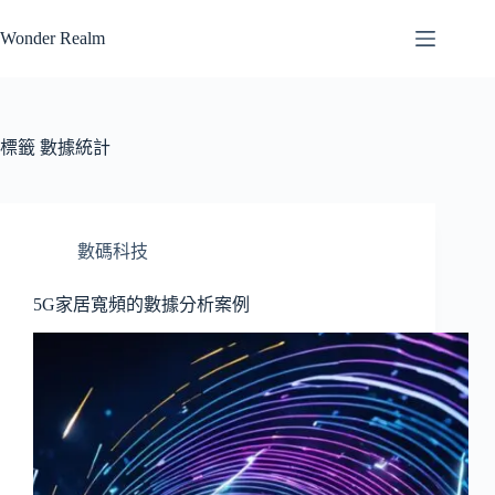
跳
Wonder Realm
至
主
要
內
容
標籤
數據統計
數碼科技
5G家居寬頻的數據分析案例