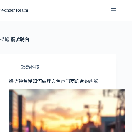
跳
Wonder Realm
至
主
要
內
容
標籤
攜號轉台
數碼科技
攜號轉台後如何處理與舊電訊商的合約糾紛