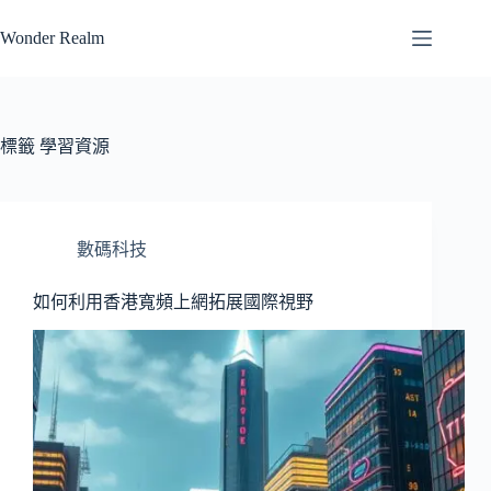
跳
Wonder Realm
至
主
要
內
容
標籤
學習資源
數碼科技
如何利用香港寬頻上網拓展國際視野