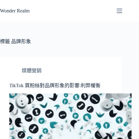
跳
Wonder Realm
至
主
要
內
容
標籤
品牌形象
媒體營銷
TikTok 買粉絲對品牌形象的影響:利弊權衡