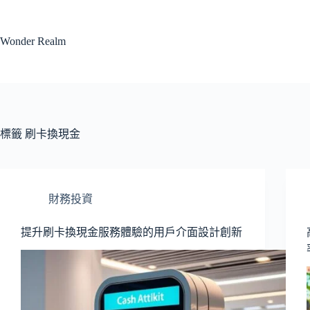
跳
至
Wonder Realm
主
要
內
容
標籤
刷卡換現金
財務投資
提升刷卡換現金服務體驗的用戶介面設計創新