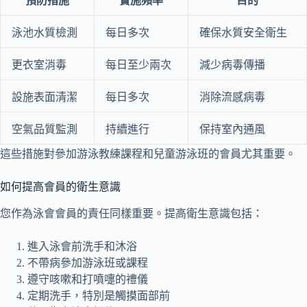
預防措施
實施頻率
目的
泳池水質檢測
每日多次
確保水質安全衛生
更衣室消毒
每日至少兩次
減少病毒傳播
設施表面清潔
每日多次
消除流感病毒
空氣品質監測
持續進行
保持室內通風
這些措施對參加游泳教練課程和兒童游泳班的會員尤其重要。
如何提高會員的衛生意識
您作為泳會會員的責任同樣重要。提高衛生意識包括：
進入泳會前洗手和沐浴
不帶病參加游泳班或課程
遵守咳嗽和打噴嚏的禮儀
定期洗手，特別是觸摸面部前