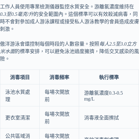
工作人員使用專業檢測儀器監控水質安全。游離氯濃度維持在
0.3至0.5毫克/升
的安全範圍內。這個標準可以有效殺滅病毒，同
時不會對參加成人游泳課程或接受私人游泳教學的會員造成皮膚
刺激。
傲洋游泳會還控制每個時段的人數容量。按照
每人2.5至3.0立方
米水面
的標準安排，可以避免泳池過度擁擠，降低交叉感染的風
險。
消毒項目
消毒頻率
執行標準
泳池水質處
每場次開放
游離氯濃度0.3-0.5
mg/L
理
前
每場次開放
更衣室清潔
消毒液全面擦拭
前
公共區域消
每場次開放