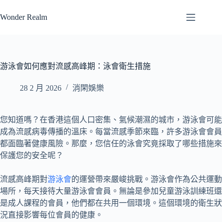
跳
Wonder Realm
至
主
要
內
容
游泳會如何應對流感高峰期：泳會衛生措施
28 2 月 2026
消閑娛樂
您知道嗎？在香港這個人口密集、氣候潮濕的城市，游泳會可能
成為流感病毒傳播的溫床。每當流感季節來臨，許多游泳會會員
都面臨著健康風險。那麼，您信任的泳會究竟採取了哪些措施來
保護您的安全呢？
流感高峰期對
游泳會
的運營帶來嚴峻挑戰。游泳會作為公共運動
場所，每天接待大量游泳會會員。無論是參加兒童游泳訓練班還
是成人課程的會員，他們都在共用一個環境。這個環境的衛生狀
況直接影響每位會員的健康。