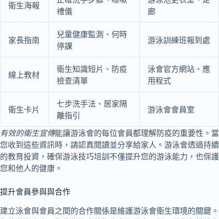
衛生海報
禮儀
廊
兒童健康監測、何時
家長指南
游泳訓練班報到處
停課
衛生知識短片、防疫
泳會官方網站、應
線上教材
檢查清單
用程式
七步洗手法、居家隔
衛生卡片
游泳會會員室
離指引
有效的衛生宣傳
能讓游泳會的每位會員都理解防疫的重要性。當
您收到這些資訊時，請認真閱讀並分享給家人。游泳會透過持續
的教育投資，確保游泳技巧培訓不僅提升您的游泳能力，也保護
您和他人的健康。
提升會員參與與合作
建立泳會與會員之間的合作關係是維護游泳會衛生環境的關鍵。