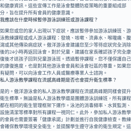
和健康資訊。這些宣傳工作是泳會整體防疫策略的重要組成部
分，旨在提升所有會員的健康意識。
我應該在什麼時候暫停游泳訓練班或游泳課程？
如果您或您的家人出現以下症狀，應該暫停參加游泳訓練班、游
泳教練課程或成人游泳課程：發燒、咳嗽、流鼻水、喉嚨痛、腹
瀉或其他傳染病症狀。傲洋游泳會建議您至少等待症狀完全消除
後的24小時再返回泳會。對於兒童，建議在家長確認孩子完全康
復後才送孩子回到兒童游泳班。透過暫停課程，您不僅保護自己
的康復進度，也是對其他游泳會會員和泳會社區的尊重。如果您
有疑問，可以向泳會工作人員或醫療專業人士諮詢。
私人游泳教學課程在流感高峰期是否也會提升衛生標準？
是的。傲洋游泳會的私人游泳教學課程在流感高峰期同樣會提升
衛生標準。無論是私人游泳教學還是團體游泳訓練班，所有課程
都在相同的衛生管理框架下運作。泳池的消毒頻率、水質監測、
設施清潔等標準對所有課程一視同仁。此外，參加私人游泳教學
的會員也需要簽署「健康承諾」計劃並進行自我健康檢查。教練
會確保教學環境安全衛生，並提醒學生遵守泳會的衛生規定。這