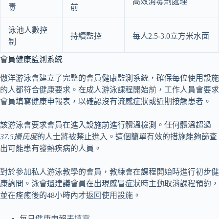
高效消毒劑處理
毒
前
泳池人數控
持續監控
每人2.5-3.0立方米水面
制
會員健康監測系統
傲洋游泳會建立了完整的會員健康監測系統，確保每位使用設施
的人都符合健康要求。在成人游泳課程開始前，工作人員會要求
會員填寫健康申報表，以確認沒有流感症狀或近期接觸患者。
該游泳會要求會員在進入設施前進行體溫檢測。任何體溫超過
37.5攝氏度
的人士將被禁止進入。這個簡單有效的措施能夠篩查
出可能患有發熱疾病的人員。
對於參加私人游泳教學的會員，教練會在課程開始時進行初步健
康詢問。泳會還建議會員在出現感冒症狀時主動取消課程預約，
並在痊癒後的48小時內才返回使用設施。
每日健康申報表填寫