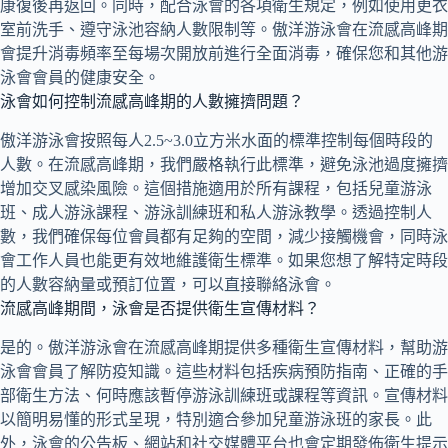
康復後再返回。同時，配合泳會的各項衛生規定，例如使用更衣
室前洗手、遵守泳池容納人數限制等。傲洋游泳會在流感高峰期
會提升消毒頻率至每場次開放前進行全面消毒，確保您和其他游
泳會會員的健康安全。
泳會如何控制流感高峰期的人數擁擠問題？
傲洋游泳會按照每人2.5~3.0立方米水面的標準控制每個時段的
人數。在流感高峰期，我們嚴格執行此標準，避免泳池過度擁擠
增加交叉感染風險。這個措施適用於所有課程，包括兒童游泳
班、成人游泳課程、游泳訓練班和私人游泳教學。透過控制人
數，我們確保每位會員都有足夠的空間，減少接觸機會，同時泳
會工作人員也能更有效地維護衛生標準。如果您想了解特定時段
的人數容納量或預訂位置，可以直接聯絡泳會。
流感高峰期間，泳會是否提供衛生宣傳材料？
是的。傲洋游泳會在流感高峰期提供多種衛生宣傳材料，幫助游
泳會會員了解防疫知識。這些材料包括疾病預防指南、正確的手
部衛生方法、何時應該暫停游泳訓練班或課程等資訊。宣傳材料
以簡明易懂的形式呈現，特別適合參加兒童游泳班的家長。此
外，泳會的公告板、網站和社交媒體平台也會定期發佈衛生提示