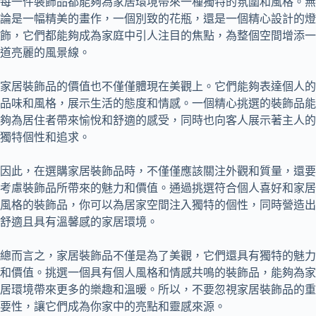
每一件裝飾品都能夠為家居環境帶來一種獨特的氛圍和風格。無
論是一幅精美的畫作，一個別致的花瓶，還是一個精心設計的燈
飾，它們都能夠成為家庭中引人注目的焦點，為整個空間增添一
道亮麗的風景線。
家居裝飾品的價值也不僅僅體現在美觀上。它們能夠表達個人的
品味和風格，展示生活的態度和情感。一個精心挑選的裝飾品能
夠為居住者帶來愉悅和舒適的感受，同時也向客人展示著主人的
獨特個性和追求。
因此，在選購家居裝飾品時，不僅僅應該關注外觀和質量，還要
考慮裝飾品所帶來的魅力和價值。通過挑選符合個人喜好和家居
風格的裝飾品，你可以為居家空間注入獨特的個性，同時營造出
舒適且具有溫馨感的家居環境。
總而言之，家居裝飾品不僅是為了美觀，它們還具有獨特的魅力
和價值。挑選一個具有個人風格和情感共鳴的裝飾品，能夠為家
居環境帶來更多的樂趣和溫暖。所以，不要忽視家居裝飾品的重
要性，讓它們成為你家中的亮點和靈感來源。