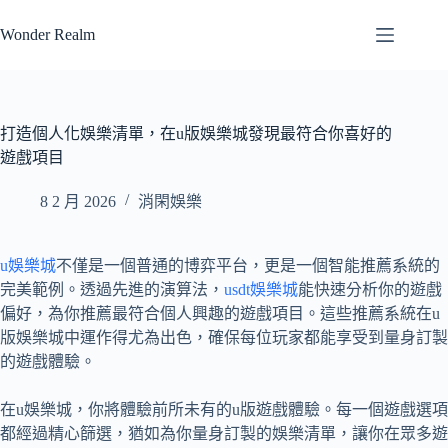
跳
Wonder Realm
至
主
要
內
容
打造個人化娛樂清單，在u版娛樂城發現最符合你喜好的
遊戲項目
8 2 月 2026
消閑娛樂
u娛樂城
不僅是一個普通的博弈平台，更是一個智能推薦系統的
完美範例。透過先進的演算法，
usdt娛樂城
能快速分析你的遊戲
偏好，為你推薦最符合個人興趣的遊戲項目。這些推薦系統在u
版娛樂城中運作得尤為出色，確保每位玩家都能享受到量身訂製
的遊戲體驗。
在u娛樂城，你將體驗前所未有的u版遊戲體驗。每一個遊戲選項
都經過精心篩選，猶如為你量身訂製的娛樂清單，讓你在眾多遊