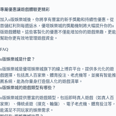
專屬優惠讓遊戲體驗更精彩
加入u版娛樂城後，你將享有豐富的新手獎勵和持續性優惠。從
首儲紅利到每週返水，優塔娛樂城的獎勵機制將大幅提升你的u
版遊戲體驗。這些客製化的優惠不僅能增加你的遊戲樂趣，更能
幫助你更有效地管理遊戲資金。
FAQ
u版娛樂城是什麼？
u版娛樂城是優塔娛樂城旗下的線上博弈平台，提供多元化的遊
戲選擇，包括真人百家樂、體育投注、老虎機等，並擁有智能推
薦系統，能為你量身打造個人化的遊戲清單。
u版娛樂城的遊戲類型有哪些？
u版娛樂城提供豐富的遊戲類型，包括即時真人遊戲（如真人百
家樂）、傳統桌遊（撲克、輪盤）、電子老虎機、體育投注等，
能滿足不同玩家的娛樂需求。