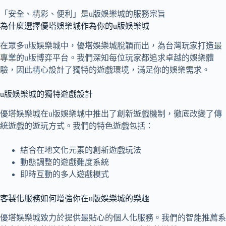
「安全、精彩、便利」是u版娛樂城的服務宗旨
為什麼選擇優塔娛樂城作為你的u版娛樂城
在眾多u版娛樂城中，優塔娛樂城脫穎而出，為台灣玩家打造最
專業的u版博弈平台。我們深知每位玩家都追求卓越的娛樂體
驗，因此精心設計了獨特的遊戲環境，滿足你的娛樂需求。
u版娛樂城的獨特遊戲設計
優塔娛樂城在u版娛樂城中推出了創新遊戲機制，徹底改變了傳
統遊戲的遊玩方式。我們的特色遊戲包括：
結合在地文化元素的創新遊戲玩法
動態調整的遊戲難度系統
即時互動的多人遊戲模式
客製化服務如何增強你在u版娛樂城的樂趣
優塔娛樂城致力於提供最貼心的個人化服務。我們的智能推薦系