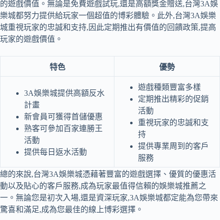
的遊戲價值。無論是免費遊戲試玩,還是高額獎金贈送,台灣3A娛
樂城都努力提供給玩家一個超值的博彩體驗。此外,台灣3A娛樂
城重視玩家的忠誠和支持,因此定期推出有價值的回饋政策,提高
玩家的遊戲價值。
特色
優勢
遊戲種類豐富多樣
3A娛樂城提供高額反水
定期推出精彩的促銷
計畫
活動
新會員可獲得首儲優惠
重視玩家的忠誠和支
熟客可參加百家連勝王
持
活動
提供專業周到的客戶
提供每日返水活動
服務
總的來說,台灣3A娛樂城憑藉著豐富的遊戲選擇、優質的優惠活
動以及貼心的客戶服務,成為玩家最值得信賴的娛樂城推薦之
一。無論您是初次入場,還是資深玩家,3A娛樂城都定能為您帶來
驚喜和滿足,成為您最佳的線上博彩選擇。