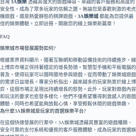
台灣
3A娛樂
憑藉其強大的遊戲陣容、卓越的客戶服務和高度的
安全性，成為了眾多玩家的信賴之選。無論您是喜歡刺激的老虎
機遊戲，還是熱愛靜態的棋牌遊戲，
3A娛樂城
都能為您提供最
佳的娛樂體驗。立即註冊，開啟您的線上娛樂新篇章！
FAQ
娛樂城市場發展趨勢如何?
根據業界資料顯示，隨著互聯網和移動設備技術的持續進步，線
上博弈市場正保持著穩定的增長勢頭。智慧型手機和平板電腦的
普及，使得玩家可以隨時隨地參與遊戲，從而帶動了娛樂城遊戲
的需求日益增長。專家分析指出，越來越多的玩家熱衷於線上博
弈，這個市場正呈現出持續增長的態勢。此外，玩家對遊戲內容
和玩法的要求也愈發多樣化，他們不僅希望獲得刺激感人的遊戲
體驗，同時也希望能夠放鬆心情，享受輕鬆休閒的遊戲樂趣。
為什麼3A娛樂城是玩家的首選娛樂平台?
在這個快速發展的行業中，3A娛樂城憑藉其豐富的遊戲種類、
安全可靠的支付系統和優質的客戶服務體驗，成為玩家的首選娛