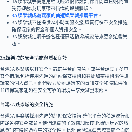
3A娛樂城手機應用程式經過優化設計,操作簡單直觀,內置
獨有遊戲,為玩家帶來愉悅的遊戲體驗。
3A娛樂城成為玩家的首選娛樂城推薦平台
。
3A娛樂城不僅提供24小時客服支援,還實行多重安全措施,
確保玩家的資金和個人資訊安全。
3A娛樂城定期舉辦各種優惠活動,為玩家帶來更多遊戲樂
趣。
3A娛樂城的安全措施與隱私保護
台灣3A娛樂城以其安全可靠的平台而聞名。該平台建立了多重
安全措施,包括使用先進的網站保安技術和數據加密技術來保護
玩家的個人資訊。他們致力於維護玩家的資訊安全和隱私保護,
並確保玩家能夠在安全可靠的環境中享受遊戲樂趣。
台灣3A娛樂城的安全措施
台灣3A娛樂城採用先進的網站保安技術,確保平台的穩定運行和
防範各種安全威脅。他們還實施了數據加密技術,確保玩家的敏
感資訊在傳輸過程中的安全性。此外,台灣3A娛樂城實施全面的