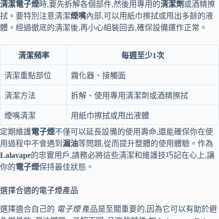
清潔
電子煙
時,要先拆解各個部件,然後用專用的
清潔劑
或酒精擦
拭。要特別注意清潔
煙嘴
內部,可以用紙巾擦拭或甩出多餘的液
體。經過徹底的清潔後,再小心組裝回去,確保設備運作正常。
清潔頻率
每週至少1次
清潔重點部位
霧化器、接觸面
清潔方法
拆解、使用專用清潔劑或酒精擦拭
煙嘴清潔
用紙巾擦拭或甩出液體
定期維護
電子煙
不僅可以延長設備的使用壽命,還能確保你在使
用過程中不會遇到
漏油
等問題,從而提升整體的使用體驗。作為
Lalavape
的忠實用戶,請務必將這些清潔和維護技巧記在心上,讓
你的
電子煙
保持最佳狀態。
選擇合適的電子煙產品
選擇適合自己的
電子煙
產品是至關重要的,因為它可以有助於避