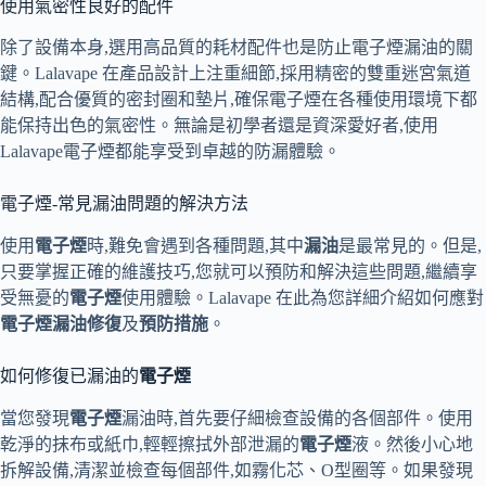
使用氣密性良好的配件
除了設備本身,選用高品質的耗材配件也是防止電子煙漏油的關
鍵。Lalavape 在產品設計上注重細節,採用精密的雙重迷宮氣道
結構,配合優質的密封圈和墊片,確保電子煙在各種使用環境下都
能保持出色的氣密性。無論是初學者還是資深愛好者,使用
Lalavape電子煙都能享受到卓越的防漏體驗。
電子煙-常見漏油問題的解決方法
使用
電子煙
時,難免會遇到各種問題,其中
漏油
是最常見的。但是,
只要掌握正確的維護技巧,您就可以預防和解決這些問題,繼續享
受無憂的
電子煙
使用體驗。Lalavape 在此為您詳細介紹如何應對
電子煙
漏油修復
及
預防措施
。
如何修復已漏油的
電子煙
當您發現
電子煙
漏油時,首先要仔細檢查設備的各個部件。使用
乾淨的抹布或紙巾,輕輕擦拭外部泄漏的
電子煙
液。然後小心地
拆解設備,清潔並檢查每個部件,如霧化芯、O型圈等。如果發現