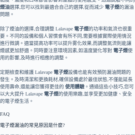
煙油
選擇,您可以找到最適合自己的選擇,從而減少
電子煙
的漏油
問題。
除了煙油的選擇,合理調整 Lalavape
電子煙
的功率和氣流也很重
要。不同的設備和個人習慣會有所不同,需要根據實際使用情況
進行微調。適當提高功率可以提升雾化效果,而調整氣流則能讓
煙感更加舒適。同時要注意環境因素,如溫度變化等對
電子煙
使
用的影響,及時進行相應的調整。
定期檢查和維護 Lalavape
電子煙
設備也能有效預防漏油問題的
發生。及時清潔和更換耗材,確保設備處於最佳狀態,不僅能延長
使用壽命,還能讓您獲得更佳的
使用體驗
。通過這些小技巧,您可
以大大提升 Lalavape
電子煙
的使用樂趣,並享受更加健康、安全
的電子煙生活。
FAQ
電子煙漏油的常見原因是什麼?