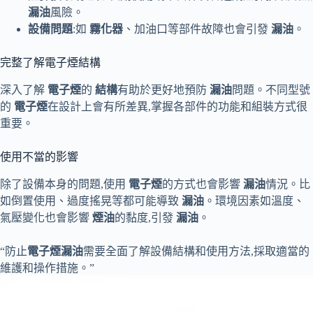
漏油
風險。
設備問題
:如
霧化器
、加油口等部件故障也會引發
漏油
。
完整了解電子煙結構
深入了解
電子煙
的
結構
有助於更好地預防
漏油
問題。不同型號
的
電子煙
在設計上會有所差異,掌握各部件的功能和組裝方式很
重要。
使用不當的影響
除了設備本身的問題,使用
電子煙
的方式也會影響
漏油
情況。比
如倒置使用、過度搖晃等都可能導致
漏油
。環境因素如溫度、
氣壓變化也會影響
煙油
的黏度,引發
漏油
。
“防止
電子煙
漏油
需要全面了解設備結構和使用方法,採取適當的
維護和操作措施。”