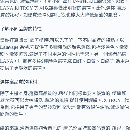
免常見的
漏油問題
。了解不同
品牌
的特性,如 Lalavape、Relx、
LANA 和 TROY 等,可以讓你做出明智的選擇。此外,選擇
高品
質的耗材
，如優質煙彈和霧化芯,也能大大降低漏油的風險。
了解不同品牌的特性
當你打算購買
電子煙
時,可以先了解一下不同品牌的特點。以
Lalavape
為例,它提供了多種時尚的顏色選擇,包括淺藍色、漸變
粉、漸變紫等,滿足了不同用戶的個性化需求。另一個熱門品牌
LANA，則擁有多達9種顏色選擇,如白紅、白紫、白綠等,為用戶
提供了更廣泛的選擇。
選擇高品質的耗材
除了主機本身,選擇高品質的
耗材
也同樣重要。優質的
煙彈
和
霧化芯
可以大幅降低
漏油
的風險,提升使用體驗。以 TROY 1代
為例,它採用了專業的雙冷凝回收設計,能有效鎖住油品,減少漏油
問題的發生。
總的來說,通過選擇適合自己的
電子煙
品牌和高品質的
耗材
，你