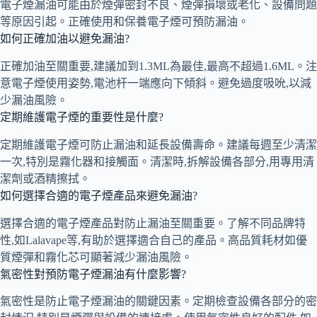
電子煙漏油可能由於煙彈密封不良、煙彈損壞或老化、設備問題
等原因引起。正確使用和保養電子煙可預防漏油。
如何正確加油以避免漏油?
正確加油至關重要,建議加到1.3ML為最佳,最高不超過1.6ML。注
意電子煙使用姿勢,電池杆一端應向下傾斜。避免過度吸吮,以減
少漏油風險。
定期維護電子煙的重要性是什麼?
定期維護電子煙可防止漏油和延長設備壽命。建議每週至少清潔
一次,特別是霧化器和接觸面。清潔時,拆解設備各部分,用專用清
潔劑或酒精擦拭。
如何選擇合適的電子煙產品來避免漏油?
選擇合適的電子煙產品對防止漏油至關重要。了解不同品牌特
性,如Lalavape等,有助於選擇適合自己的產品。高品質耗材如優
質煙彈和霧化芯可顯著減少漏油風險。
氣密性對預防電子煙漏油有什麼影響?
氣密性是防止電子煙漏油的關鍵因素。定期檢查設備各部分的密