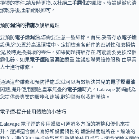
損壞的零件,請及時更換,以杜絕
二手霧化
的風險。待設備徹底清
潔乾淨後,重新組裝即可。
預防
漏油
的
措施
及後續處理
要預防
電子煙
漏油
,您需要注意一些細節。首先,妥善存放
電子煙
設備,避免置於高溫環境中。定期檢查各部件的密封性和磨損情
況,及時更換損壞的零件。如果問題持續存在,可能需要更換整個
霧化器。如果
電子煙
確實
漏油
嚴重,建議您聯繫維修服務,由專業
人士進行維修。
通過這些維修和預防措施,您就可以有效解決常見的
電子煙
漏油
問題,提升使用體驗,盡享無憂的
電子煙
時光。Lalavape 將竭誠為
您提供最專業的服務和建議,歡迎隨時與我們聯絡。
電子煙-提升使用體驗的小技巧
Lalavape
電子煙的使用體驗可通過多方面的調整和優化來提
升。選擇適合個人喜好和設備特性的
煙油
是關鍵所在。煙油的
黏度、濃度和口味都會影響到整體的使用感受。透過試驗不同的