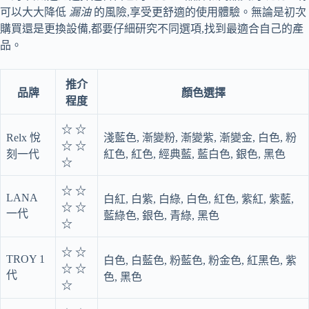
可以大大降低
漏油
的風險,享受更舒適的使用體驗。無論是初次
購買還是更換設備,都要仔細研究不同選項,找到最適合自己的產
品。
推介
品牌
顏色選擇
程度
☆ ☆
Relx 悅
淺藍色, 漸變粉, 漸變紫, 漸變金, 白色, 粉
☆ ☆
刻一代
紅色, 紅色, 經典藍, 藍白色, 銀色, 黑色
☆
☆ ☆
LANA
白紅, 白紫, 白綠, 白色, 紅色, 紫紅, 紫藍,
☆ ☆
一代
藍綠色, 銀色, 青綠, 黑色
☆
☆ ☆
TROY 1
白色, 白藍色, 粉藍色, 粉金色, 紅黑色, 紫
☆ ☆
代
色, 黑色
☆