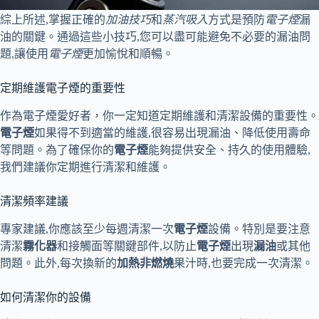
綜上所述,掌握正確的
加油技巧
和
蒸汽吸入
方式是預防
電子煙
漏
油的關鍵。通過這些小技巧,您可以盡可能避免不必要的漏油問
題,讓使用
電子煙
更加愉悅和順暢。
定期維護電子煙的重要性
作為電子煙愛好者，你一定知道定期維護和清潔設備的重要性。
電子煙
如果得不到適當的維護,很容易出現漏油、降低使用壽命
等問題。為了確保你的
電子煙
能夠提供安全、持久的使用體驗,
我們建議你定期進行清潔和維護。
清潔頻率建議
專家建議,你應該至少每週清潔一次
電子煙
設備。特別是要注意
清潔
霧化器
和接觸面等關鍵部件,以防止
電子煙
出現
漏油
或其他
問題。此外,每次換新的
加熱非燃燒
果汁時,也要完成一次清潔。
如何清潔你的設備