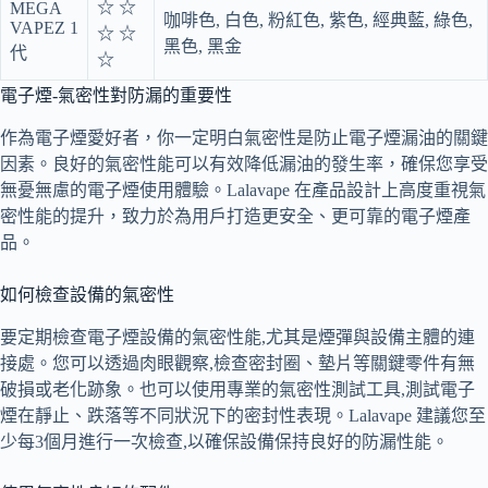
☆ ☆
MEGA
咖啡色, 白色, 粉紅色, 紫色, 經典藍, 綠色,
VAPEZ 1
☆ ☆
黑色, 黑金
代
☆
電子煙-氣密性對防漏的重要性
作為電子煙愛好者，你一定明白氣密性是防止電子煙漏油的關鍵
因素。良好的氣密性能可以有效降低漏油的發生率，確保您享受
無憂無慮的電子煙使用體驗。Lalavape 在產品設計上高度重視氣
密性能的提升，致力於為用戶打造更安全、更可靠的電子煙產
品。
如何檢查設備的氣密性
要定期檢查電子煙設備的氣密性能,尤其是煙彈與設備主體的連
接處。您可以透過肉眼觀察,檢查密封圈、墊片等關鍵零件有無
破損或老化跡象。也可以使用專業的氣密性測試工具,測試電子
煙在靜止、跌落等不同狀況下的密封性表現。Lalavape 建議您至
少每3個月進行一次檢查,以確保設備保持良好的防漏性能。