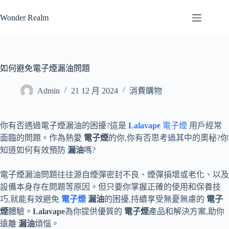
跳
Wonder Realm
至
主
要
內
容
如何避免電子煙漏油問題
Admin
21 12 月 2024
消費購物
你有否遇過電子煙漏油的困擾?這是
Lalavape
電子煙
用戶經常
面臨的問題。作為熱愛
電子煙
的你,你有否思考過其中的奧秘?你
知道如何有效預防
漏油
嗎?
電子煙漏油問題往往源自煙彈密封不良、煙彈損壞或老化、以及
設備本身存在問題等原因。但只要你掌握正確的使用和保養技
巧,就能有效避免
電子煙
漏油
的困擾,持續享受無憂無慮的
電子
煙
體驗。
Lalavape
為你提供優質的
電子煙
產品和解決方案,助你
遠離
漏油
煩惱。