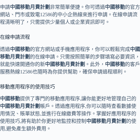
申請
中國移動月費計劃
非常簡單便捷。你可透過
中國移動
的官方
網站、門市或致電12586的中小企熱線來進行申請。在線申請流
程清晰明了，只需提供少量個人或企業資訊即可。
在線申請流程
透過
中國移動
的官方網站或手機應用程序，你可以輕鬆完成
中國
移動月費計劃
的在線申請。只需按照簡單的步驟填寫必要資訊，
就能快速開通你的新
中國移動月費計劃
。此外，
中國移動
的客戶
服務熱線12586也隨時為你提供幫助，確保申請過程順利。
移動應用程序的使用技巧
中國移動
提供了專門的移動應用程序,讓你能更好地管理自己的
中國移動月費計劃
帳戶。透過應用程序,你可以隨時查看數據使
用情況、賬單狀態,並進行在線繳費等操作。掌握好應用程序的
使用技巧,將有助於你更好地監控和控制
中國移動月費計劃
的使
用,避免產生額外費用。