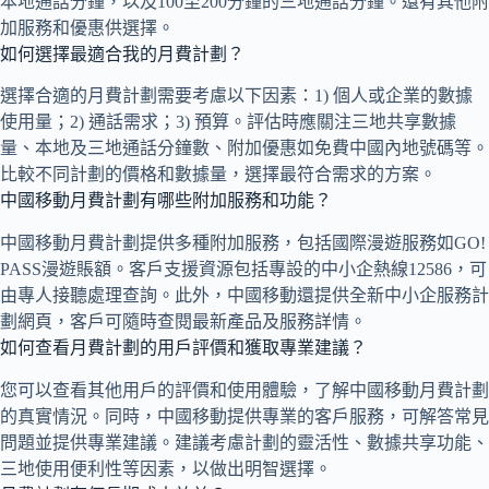
本地通話分鐘，以及100至200分鐘的三地通話分鐘。還有其他附
加服務和優惠供選擇。
如何選擇最適合我的月費計劃？
選擇合適的月費計劃需要考慮以下因素：1) 個人或企業的數據
使用量；2) 通話需求；3) 預算。評估時應關注三地共享數據
量、本地及三地通話分鐘數、附加優惠如免費中國內地號碼等。
比較不同計劃的價格和數據量，選擇最符合需求的方案。
中國移動月費計劃有哪些附加服務和功能？
中國移動月費計劃提供多種附加服務，包括國際漫遊服務如GO!
PASS漫遊賬額。客戶支援資源包括專設的中小企熱線12586，可
由專人接聽處理查詢。此外，中國移動還提供全新中小企服務計
劃網頁，客戶可隨時查閱最新產品及服務詳情。
如何查看月費計劃的用戶評價和獲取專業建議？
您可以查看其他用戶的評價和使用體驗，了解中國移動月費計劃
的真實情況。同時，中國移動提供專業的客戶服務，可解答常見
問題並提供專業建議。建議考慮計劃的靈活性、數據共享功能、
三地使用便利性等因素，以做出明智選擇。