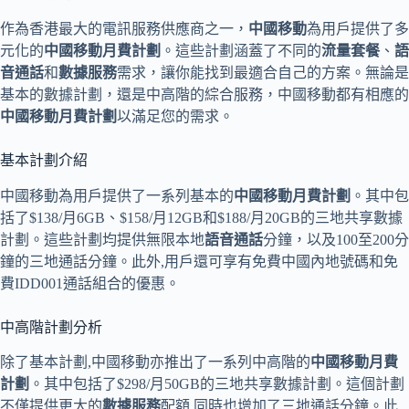
作為香港最大的電訊服務供應商之一，
中國移動
為用戶提供了多
元化的
中國移動月費計劃
。這些計劃涵蓋了不同的
流量套餐
、
語
音通話
和
數據服務
需求，讓你能找到最適合自己的方案。無論是
基本的數據計劃，還是中高階的綜合服務，中國移動都有相應的
中國移動月費計劃
以滿足您的需求。
基本計劃介紹
中國移動為用戶提供了一系列基本的
中國移動月費計劃
。其中包
括了$138/月6GB、$158/月12GB和$188/月20GB的三地共享數據
計劃。這些計劃均提供無限本地
語音通話
分鐘，以及100至200分
鐘的三地通話分鐘。此外,用戶還可享有免費中國內地號碼和免
費IDD001通話組合的優惠。
中高階計劃分析
除了基本計劃,中國移動亦推出了一系列中高階的
中國移動月費
計劃
。其中包括了$298/月50GB的三地共享數據計劃。這個計劃
不僅提供更大的
數據服務
配額,同時也增加了三地通話分鐘。此